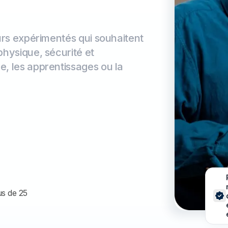
eurs expérimentés qui souhaitent
physique, sécurité et
e, les apprentissages ou la
us de 25