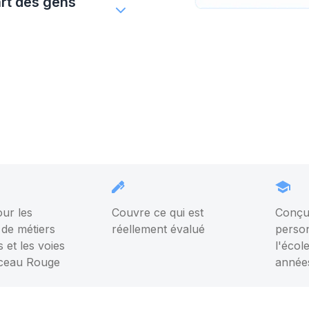
art des gens
pression
ur les
Couvre ce qui est
Conçu
de métiers
réellement évalué
person
 et les voies
l'écol
Sceau Rouge
année