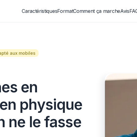
Caractéristiques
Format
Comment ça marche
Avis
FA
apté aux mobiles
nes en
 en physique
 ne le fasse