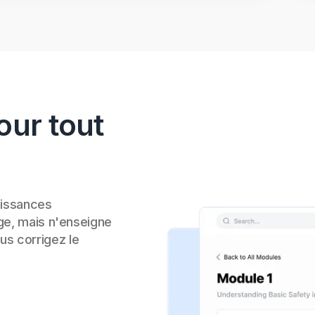
our tout
aissances
e, mais n'enseigne
ous corrigez le