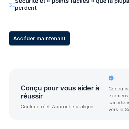
Sécurité et « points faciles » que la plup
perdent
Comment lire et interpréter le RSOS et les codes
EPI, SIMDUT, risques, cadenassage/étiquetage
Comment comprendre les plans et les manuels
Accéder maintenant
Procédures réelles, permis et listes de vérification
Comment décoder la formulation des examens
Questions de jugement basées sur des scénarios
Comment trouver rapidement les réponses sous 
Conçu pour vous aider à
Conçu po
réussir
examens 
canadiens
Contenu réel. Approche pratique
vers le 