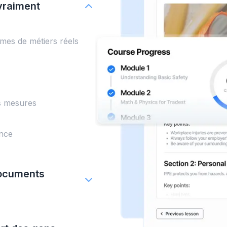
 vraiment
mes de métiers réels
es mesures
ance
documents