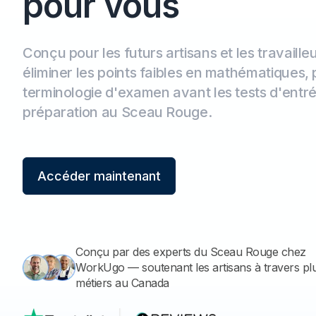
pour vous
Conçu pour les futurs artisans et les travaill
éliminer les points faibles en mathématiques, 
terminologie d'examen avant les tests d'entré
préparation au Sceau Rouge.
Accéder maintenant
Conçu par des experts du Sceau Rouge chez
WorkUgo — soutenant les artisans à travers pl
métiers au Canada